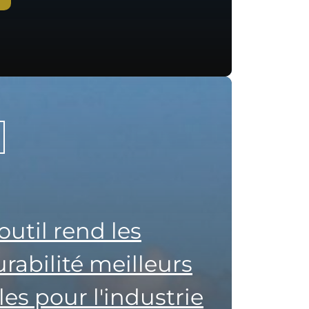
util rend les
rabilité meilleurs
iles pour l'industrie