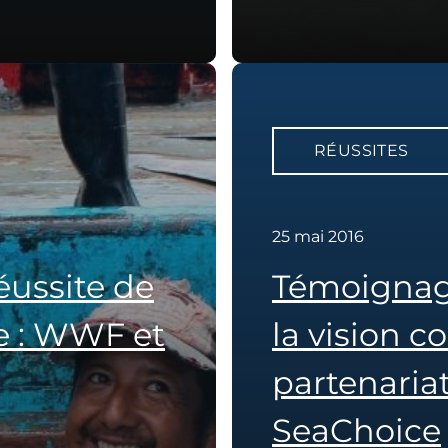
RÉUSSITES
25 mai 2016
ussite de
Témoignage
e : WWF et
la vision 
partenaria
SeaChoice