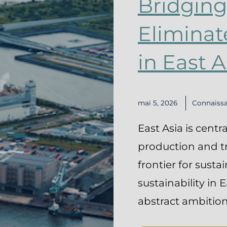
Bridging
Eliminat
in East A
mai 5, 2026
Connaiss
East Asia is centr
production and tra
frontier for susta
sustainability in 
abstract ambition—