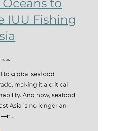
 Oceans to
e IUU Fishing
sia
ances
al to global seafood
de, making it a critical
inability. And now, seafood
East Asia is no longer an
it ...