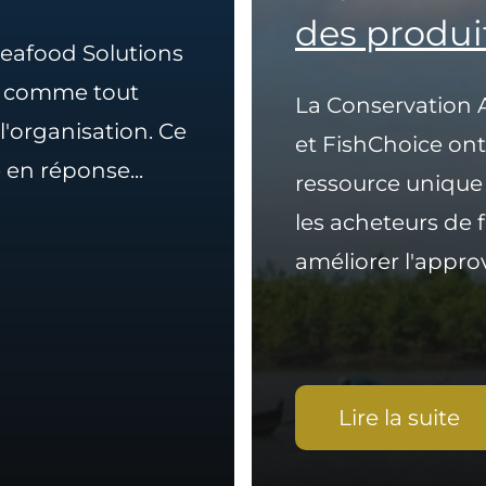
des produi
Seafood Solutions
y comme tout
La Conservation A
l'organisation. Ce
et FishChoice ont
en réponse...
ressource unique 
les acheteurs de fr
améliorer l'appro
Lire la suite