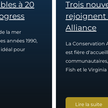
bles à 20
Trois nouv
rogress
rejoignent
Alliance
de la mer
des années 1990,
La Conservation A
 idéal pour
est fière d'accue
communautaires, 
Fish et le Virginia
Lire la suite