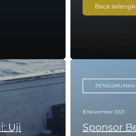
Baca seleng
PENGUMUMAN
8 November 2021
: Uji
Sponsor Be