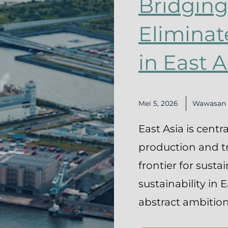
Bridging
Eliminat
in East A
Mei 5, 2026
Wawasan
East Asia is centr
production and tra
frontier for susta
sustainability in 
abstract ambition—