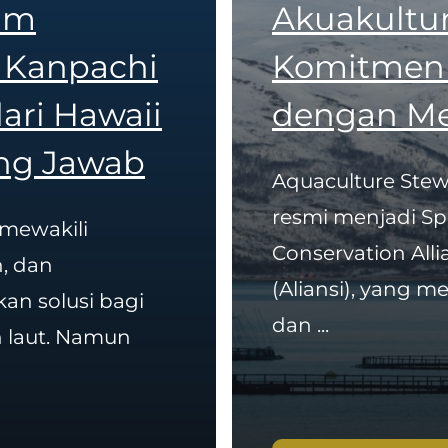
am
Akuakultu
Kanpachi
Komitmen 
dari Hawaii
dengan Me
ng Jawab
Aquaculture Stew
resmi menjadi Sp
 mewakili
Conservation Alli
n, dan
(Aliansi), yang
an solusi bagi
dan ...
 laut. Namun