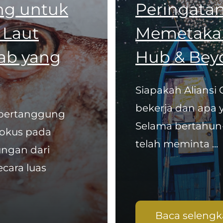
ng untuk
Peringatan
 Laut
Memetakan 
ab yang
Hub & Bey
Siapakah Aliansi
bekerja dan apa 
 bertanggung
Selama bertahun-
fokus pada
telah meminta ...
ngan dari
ecara luas
Baca seleng