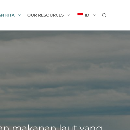
N KITA
OUR RESOURCES
ID
kan makanan laut yang