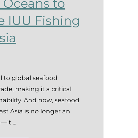
 Oceans to
e IUU Fishing
sia
al to global seafood
de, making it a critical
inability. And now, seafood
East Asia is no longer an
it ...