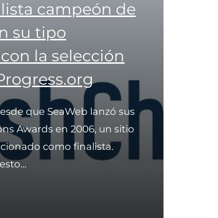
alista campeón de
n su tipo
on la selección
Progress.org
desde que SeaWeb lanzó sus
s Awards en 2006, un sitio
cionado como finalista.
sto...