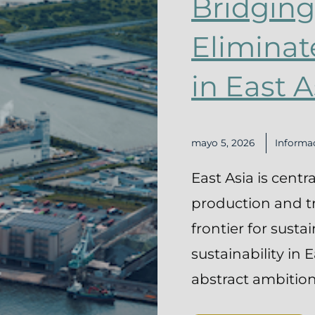
Bridging
Eliminat
in East A
mayo 5, 2026
Informa
East Asia is centr
production and tra
frontier for susta
sustainability in 
abstract ambition—