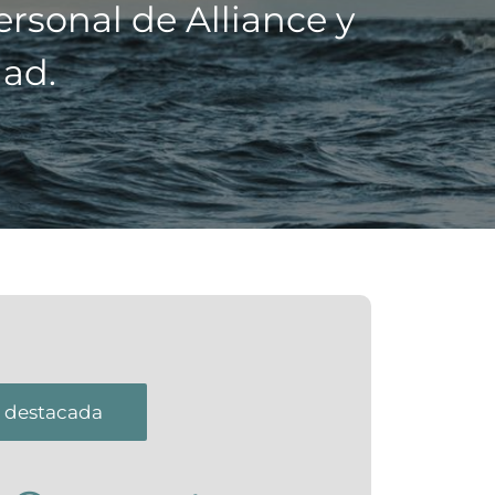
rsonal de Alliance y
ad.
n destacada