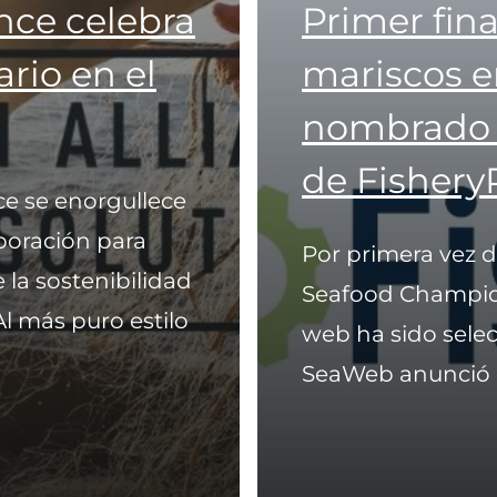
nce celebra
Primer fin
rio en el
mariscos e
nombrado c
de Fishery
ce se enorgullece
boración para
Por primera vez 
 la sostenibilidad
Seafood Champion
l más puro estilo
web ha sido selec
SeaWeb anunció e