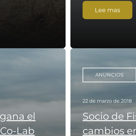
Lee mas
ANUNCIOS
22 de marzo de 2018
 gana el
Socio de F
 Co-Lab
cambios en