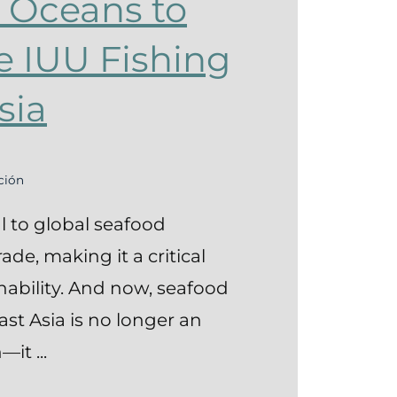
 Oceans to
e IUU Fishing
sia
ción
al to global seafood
de, making it a critical
inability. And now, seafood
East Asia is no longer an
it ...