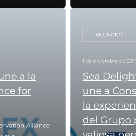
ANUNCIOS
1 de diciembre de 201
 une a la
Sea Deligh
nce for
une a Cons
la experien
del Grupo 
ervation Alliance
valiosa pe