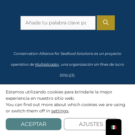
Busca:
Conservation Alliance for Seafood Solutions es un proyecto
operativo de
Multiplicador
, una organización sin fines de lucro
501(c)(3).
NIF 91-2166435
Estamos utilizando cookies para brindarle la mejor
experiencia en nuestro sitio web.
You can find out more about which cookies we are using
or switch them off in
settings
.
SolutionsforSeafood.org © 2008-2026 Conservation Alliance for
Seafood Solutions
ACEPTAR
AJUSTES