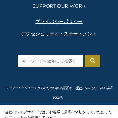
SUPPORT OUR WORK
プライバシーポリシー
アクセシビリティ・ステートメント
を
検
索
し
シーフードソリューションのための保全同盟は、
乗数
、501（c）（3）非営
ま
利団体。
す。
納税者番号91-2166435
当社のウェブサイトでは、お客様に最高の体験をしていただくた
めにクッキーを使用しています。