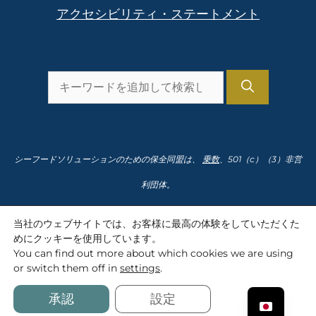
アクセシビリティ・ステートメント
を
検
索
し
シーフードソリューションのための保全同盟は、
乗数
、501（c）（3）非営
ま
利団体。
す。
納税者番号91-2166435
当社のウェブサイトでは、お客様に最高の体験をしていただくた
めにクッキーを使用しています。
You can find out more about which cookies we are using
or switch them off in
settings
.
SolutionsforSeafood.org © 2008-2026 Conservation Alliance for
Seafood Solutions
承認
設定