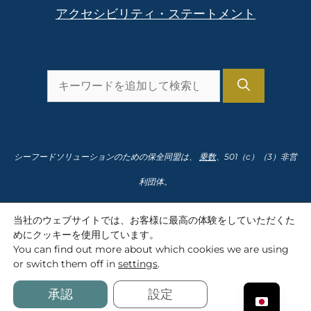
アクセシビリティ・ステートメント
を
検
索
し
シーフードソリューションのための保全同盟は、
乗数
、501（c）（3）非営
ま
利団体。
す。
納税者番号91-2166435
当社のウェブサイトでは、お客様に最高の体験をしていただくた
めにクッキーを使用しています。
You can find out more about which cookies we are using
or switch them off in
settings
.
SolutionsforSeafood.org © 2008-2026 Conservation Alliance for
Seafood Solutions
承認
設定