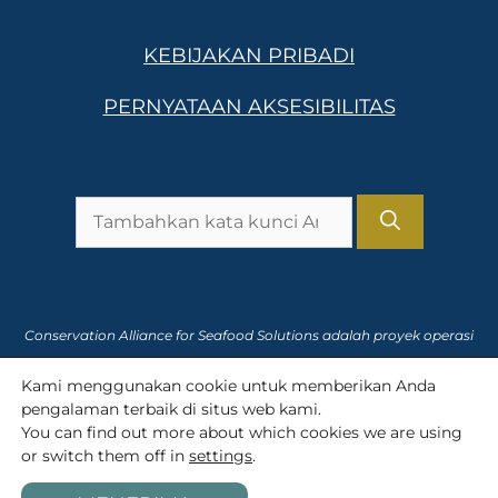
KEBIJAKAN PRIBADI
PERNYATAAN AKSESIBILITAS
Pencarian
untuk:
Conservation Alliance for Seafood Solutions adalah proyek operasi
dari
Pengali
, sebuah organisasi nirlaba 501(c)(3).
Kami menggunakan cookie untuk memberikan Anda
pengalaman terbaik di situs web kami.
Nomor Pajak 91-2166435
You can find out more about which cookies we are using
or switch them off in
settings
.